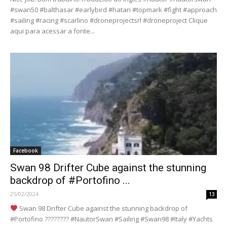
#swan50 #balthasar #earlybird #hatari #topmark #fight #approach
#sailing #racing #scarlino #droneprojectsrl #droneproject Clique
aqui para acessar a fonte...
Facebook
Swan 98 Drifter Cube against the stunning
backdrop of #Portofino ...
25/02/2024
13
Swan 98 Drifter Cube against the stunning backdrop of
#Portofino ???????? #NautorSwan #Sailing #Swan98 #Italy #Yachts