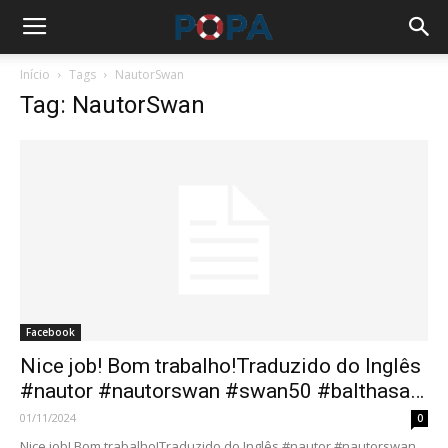
Início
Tags
NautorSwan
Tag: NautorSwan
Facebook
Nice job! Bom trabalho!Traduzido do Inglês
#nautor #nautorswan #swan50 #balthasa…
01/11/2024
0
Nice job! Bom trabalho!Traduzido do Inglês #nautor #nautorswan