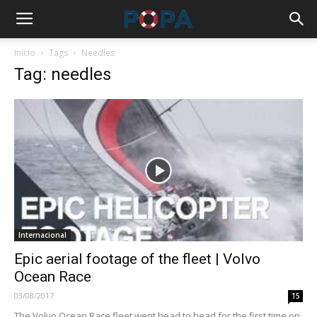
Início
Tags
Needles
Tag: needles
Internacional
Epic aerial footage of the fleet | Volvo
Ocean Race
03/08/2017
15
The Volvo Ocean Race fleet went head to head for the first time on