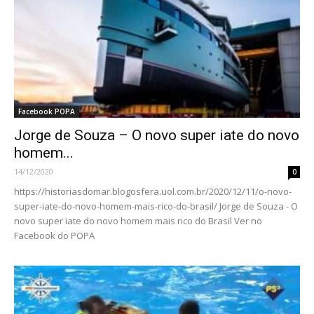
Facebook POPA
Jorge de Souza – O novo super iate do novo
homem...
14/12/2020
0
https://historiasdomar.blogosfera.uol.com.br/2020/12/11/o-novo-
super-iate-do-novo-homem-mais-rico-do-brasil/ Jorge de Souza - O
novo super iate do novo homem mais rico do Brasil Ver no
Facebook do POPA