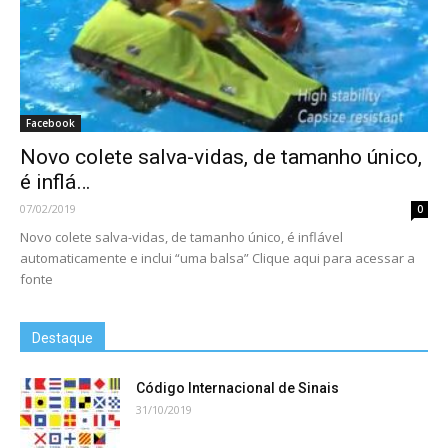
Facebook
Novo colete salva-vidas, de tamanho único,
é inflá…
07/02/2019
0
Novo colete salva-vidas, de tamanho único, é inflável
automaticamente e inclui “uma balsa” Clique aqui para acessar a
fonte
Destaque
Código Internacional de Sinais
31/10/2019