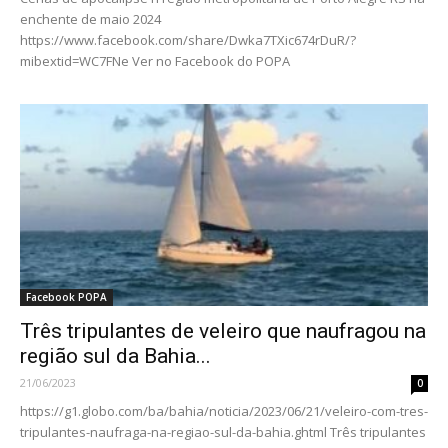
enchente de maio 2024
https://www.facebook.com/share/Dwka7TXic674rDuR/?
mibextid=WC7FNe Ver no Facebook do POPA
Facebook POPA
Três tripulantes de veleiro que naufragou na
região sul da Bahia...
21/06/2023
0
https://g1.globo.com/ba/bahia/noticia/2023/06/21/veleiro-com-tres-
tripulantes-naufraga-na-regiao-sul-da-bahia.ghtml Três tripulantes