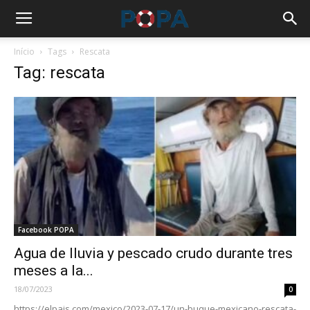
Início
Tags
Rescata
Tag: rescata
Facebook POPA
Agua de lluvia y pescado crudo durante tres
meses a la...
18/07/2023
0
https://elpais.com/mexico/2023-07-17/un-buque-mexicano-rescata-