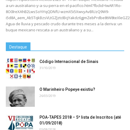
a-un-australiano-y-a-su-perra-en-el-pacifico.html?fbclid=IwAR1Ro-
8O0lreXAhB2LwsSoYiYqQDNfU-wzmX5i5XwvyAvBlUzQ9W9-
i5d8A_aem_Ab5TqkBzsVLtGZJztcIBcjYakdz6gjmZebPrdbe8tW8teXleGZ
Agua de lluvia y pescado crudo durante tres meses a la deriva: un
buque mexicano rescata a un australiano y a su...
Destaque
Código Internacional de Sinais
31/10/2019
O Marinheiro Popeye existiu?
26/03/2019
POA-TAPES 2018 – 5ª lista de Inscritos (até
01/09/2018)
05/08/2018