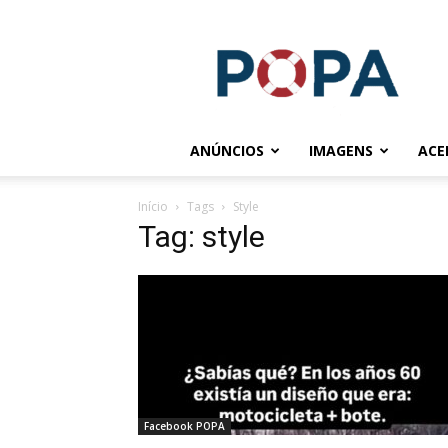
POPA.COM.BR
ANÚNCIOS
IMAGENS
ACE
Início
Tags
Style
Tag: style
Facebook POPA