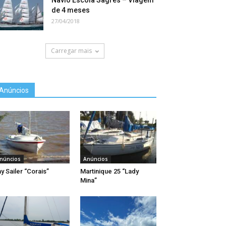
Navio Escola Sagres – Viagem
de 4 meses
27/04/2018
Carregar mais
Anúncios
núncios
Anúncios
y Sailer “Corais”
Martinique 25 “Lady
Mina”