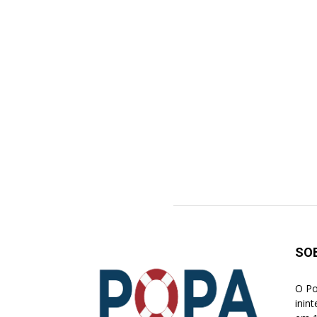
SO
O Po
inin