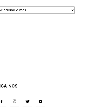
quivos
ra
squisa
IGA-NOS