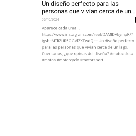
Un diseño perfecto para las
personas que vivían cerca de un...
05/10/2024
Aparece cada uma…
https://www.instagram.com/reel/DAMlDAkympR/?
igsh=MTliZHR5OGVlZXEwdQ== Un diseño perfecto
para las personas que vivían cerca de un lago.
Cuéntanos, ¿qué opinas del diseño? #motocicleta
#motos #motorcycle #motorsport...