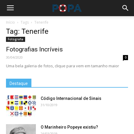
Início
Tags
Tenerife
Tag: Tenerife
Fotografia
Fotografias Incríveis
30/04/2020
0
Uma bela galeria de fotos, clique para vem em tamanho maior
Destaque
Código Internacional de Sinais
31/10/2019
O Marinheiro Popeye existiu?
26/03/2019