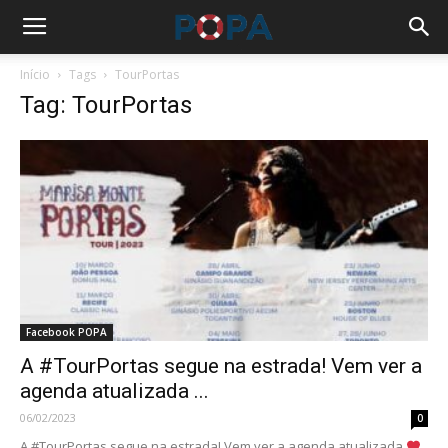
Início
Tags
TourPortas
Tag: TourPortas
Facebook POPA
A #TourPortas segue na estrada! Vem ver a
agenda atualizada ...
06/02/2023
0
A #TourPortas segue na estrada! Vem ver a agenda atualizada