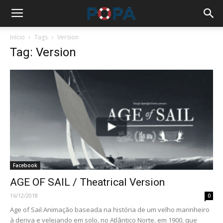
Início
Tags
Version
Tag: Version
Facebook
AGE OF SAIL / Theatrical Version
16/12/2018
0
Age of Sail Animação baseada na história de um velho marinheiro
à deriva e velejando em solo, no Atlântico Norte, em 1900, que