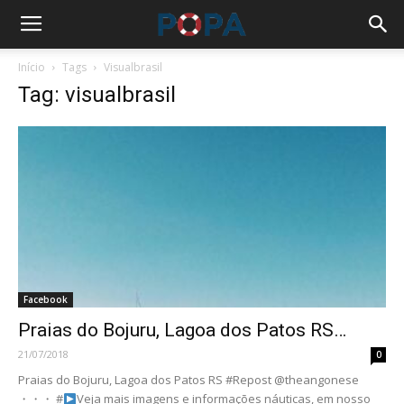
Início
Tags
Visualbrasil
Tag: visualbrasil
Facebook
Praias do Bojuru, Lagoa dos Patos RS…
21/07/2018
0
Praias do Bojuru, Lagoa dos Patos RS #Repost @theangonese
・・・ #
Veja mais imagens e informações náuticas, em nosso