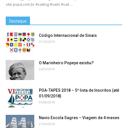
site popa.com.br #sailing #sails #sail ...
Destaque
Código Internacional de Sinais
31/10/2019
O Marinheiro Popeye existiu?
26/03/2019
POA-TAPES 2018 – 5ª lista de Inscritos (até
01/09/2018)
05/08/2018
Navio Escola Sagres – Viagem de 4 meses
27/04/2018