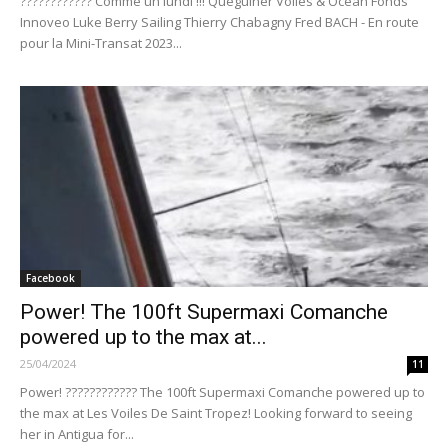
???????????? Comme un lundi !!! Quéguiner Voiles & Océan Fonds
Innoveo Luke Berry Sailing Thierry Chabagny Fred BACH - En route
pour la Mini-Transat 2023...
Facebook
Power! The 100ft Supermaxi Comanche
powered up to the max at...
25/04/2024
11
Power! ???????????? The 100ft Supermaxi Comanche powered up to
the max at Les Voiles De Saint Tropez! Looking forward to seeing
her in Antigua for...