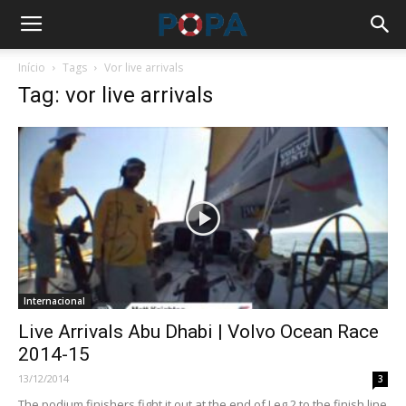
Início
Tags
Vor live arrivals
Tag: vor live arrivals
Internacional
Live Arrivals Abu Dhabi | Volvo Ocean Race
2014-15
13/12/2014
3
The podium finishers fight it out at the end of Leg 2 to the finish line