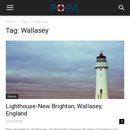
Início
Tags
Wallasey
Tag: Wallasey
Farois
Lighthouse-New Brighton, Wallasey,
England
22/06/2018
0
New Brighton, Wallasey, England Posted by Ruslan Golenkov on