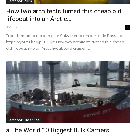
Facebook POPA
How two architects turned this cheap old
lifeboat into an Arctic...
06/08/2021
0
Transformando um barco de Salvamento em barco de Passeio
https://youtu.be/JjpCFP0jJIY How two architects turned this cheap
old lifeboat into an Arctic liveaboard cruiser -...
Facebook Life at Sea
a The World 10 Biggest Bulk Carriers