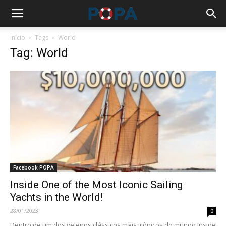
Início
Tags
World
Tag: World
Facebook POPA
Inside One of the Most Iconic Sailing
Yachts in the World!
28/01/2023
0
Dentro de um dos veleiros clássicos mais icônicos do mundo Inside