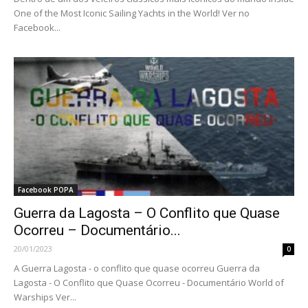
One of the Most Iconic Sailing Yachts in the World! Ver no
Facebook...
Facebook POPA
Guerra da Lagosta – O Conflito que Quase
Ocorreu – Documentário...
20/01/2023
0
A Guerra Lagosta - o conflito que quase ocorreu Guerra da
Lagosta - O Conflito que Quase Ocorreu - Documentário World of
Warships Ver...