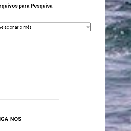
rquivos para Pesquisa
quivos
ra
squisa
IGA-NOS