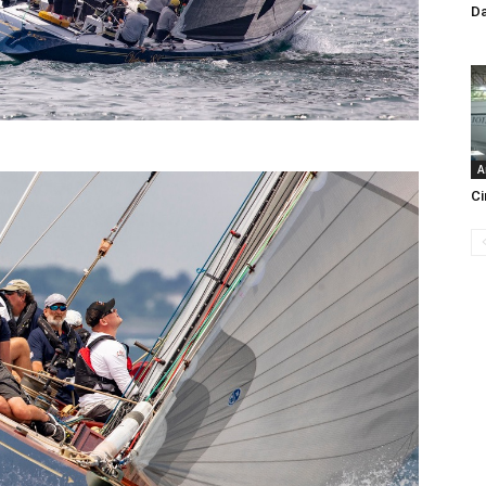
Da
A
Ci