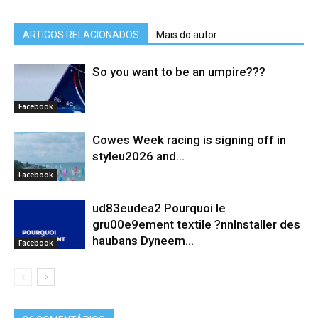
ARTIGOS RELACIONADOS
Mais do autor
So you want to be an umpire???
Facebook
Cowes Week racing is signing off in
styleu2026 and...
Facebook
ud83eudea2 Pourquoi le
gru00e9ement textile ?nnInstaller des
haubans Dyneem…
Facebook