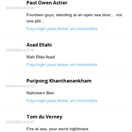
Paul Owen Astier
20/02/2019 at 13:08
Fourteen guys, standing at an open sea door… not
one pfd…
Faça login para deixar um comentário
Asad Ellahi
20/02/2019 at 12:48
Mah Rida Asad
Faça login para deixar um comentário
Puripong Khanthanankham
20/02/2019 at 12:41
Nahmtarn Bwn
Faça login para deixar um comentário
Tom du Verney
20/02/2019 at 12:27
Fire at sea, your worst nightmare