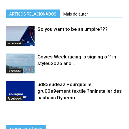
ARTIGOS RELACIONADOS
Mais do autor
So you want to be an umpire???
Facebook
Cowes Week racing is signing off in
styleu2026 and...
Facebook
ud83eudea2 Pourquoi le
gru00e9ement textile ?nnInstaller des
haubans Dyneem…
Facebook