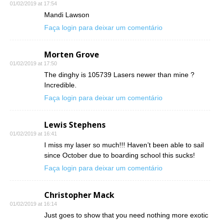
01/02/2019 at 17:54
Mandi Lawson
Faça login para deixar um comentário
Morten Grove
01/02/2019 at 17:50
The dinghy is 105739 Lasers newer than mine ?
Incredible.
Faça login para deixar um comentário
Lewis Stephens
01/02/2019 at 16:41
I miss my laser so much!!! Haven’t been able to sail
since October due to boarding school this sucks!
Faça login para deixar um comentário
Christopher Mack
01/02/2019 at 16:14
Just goes to show that you need nothing more exotic