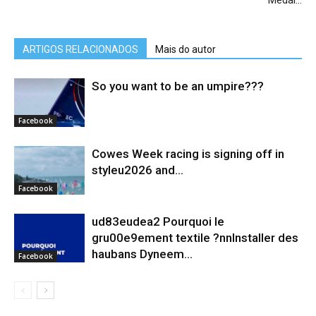
Medal…
ARTIGOS RELACIONADOS
Mais do autor
So you want to be an umpire???
Facebook
Cowes Week racing is signing off in
styleu2026 and...
Facebook
ud83eudea2 Pourquoi le
gru00e9ement textile ?nnInstaller des
haubans Dyneem…
Facebook