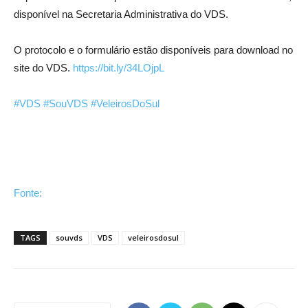
disponível na Secretaria Administrativa do VDS.
O protocolo e o formulário estão disponíveis para download no
site do VDS.
https://bit.ly/34LOjpL
#VDS
#SouVDS
#VeleirosDoSul
Fonte:
TAGS
souvds
VDS
veleirosdosul