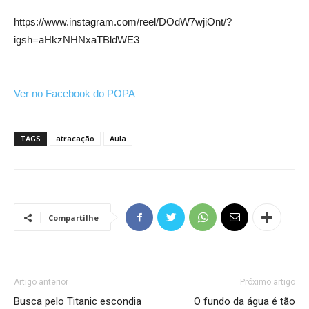
https://www.instagram.com/reel/DOdW7wjiOnt/?
igsh=aHkzNHNxaTBldWE3
Ver no Facebook do POPA
TAGS
atracação
Aula
Compartilhe
Artigo anterior
Próximo artigo
Busca pelo Titanic escondia
O fundo da água é tão