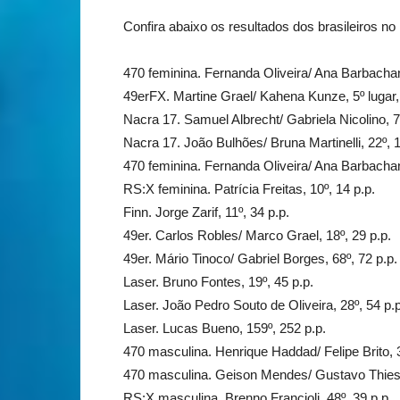
Confira abaixo os resultados dos brasileiros no
470 feminina. Fernanda Oliveira/ Ana Barbachan
49erFX. Martine Grael/ Kahena Kunze, 5º lugar,
Nacra 17. Samuel Albrecht/ Gabriela Nicolino, 7º
Nacra 17. João Bulhões/ Bruna Martinelli, 22º, 1
470 feminina. Fernanda Oliveira/ Ana Barbachan
RS:X feminina. Patrícia Freitas, 10º, 14 p.p.
Finn. Jorge Zarif, 11º, 34 p.p.
49er. Carlos Robles/ Marco Grael, 18º, 29 p.p.
49er. Mário Tinoco/ Gabriel Borges, 68º, 72 p.p.
Laser. Bruno Fontes, 19º, 45 p.p.
Laser. João Pedro Souto de Oliveira, 28º, 54 p.p
Laser. Lucas Bueno, 159º, 252 p.p.
470 masculina. Henrique Haddad/ Felipe Brito, 3
470 masculina. Geison Mendes/ Gustavo Thiese
RS:X masculina. Brenno Francioli, 48º, 39 p.p.