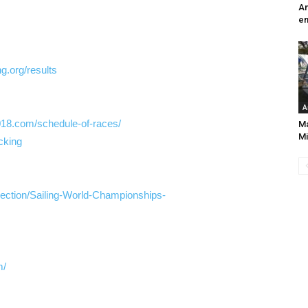
An
e
ng.org/results
A
018.com/schedule-of-races/
Ma
Mi
acking
ollection/Sailing-World-Championships-
m/