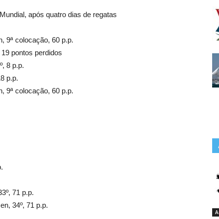
 Mundial, após quatro dias de regatas
, 9ª colocação, 60 p.p.
 19 pontos perdidos
, 8 p.p.
8 p.p.
, 9ª colocação, 60 p.p.
.
3º, 71 p.p.
n, 34º, 71 p.p.
A