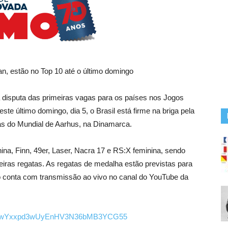
n, estão no Top 10 até o último domingo
a disputa das primeiras vagas para os países nos Jogos
te último domingo, dia 5, o Brasil está firme na briga pela
as do Mundial de Aarhus, na Dinamarca.
ina, Finn, 49er, Laser, Nacra 17 e RS:X feminina, sendo
eiras regatas. As regatas de medalha estão previstas para
o conta com transmissão ao vivo no canal do YouTube da
L0yLg4wYxxpd3wUyEnHV3N36bMB3YCG55