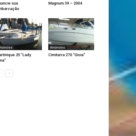
uncie sua
Magnum 39 – 2004
mbarcação
núncios
Anúncios
rtinique 25 “Lady
Cimitarra 270 “Gioia”
na”