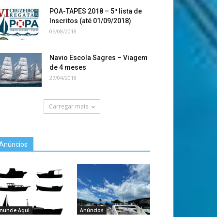
POA-TAPES 2018 – 5ª lista de
Inscritos (até 01/09/2018)
05/08/2018
Navio Escola Sagres – Viagem
de 4 meses
27/04/2018
Carregar mais
Anúncios
nuncie Aqui
Anúncios