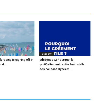
Facebook
racing is signing off in
ud83eudea2 Pourquoi le
nd...
gru00e9ement textile ?nnInstaller
des haubans Dyneem…