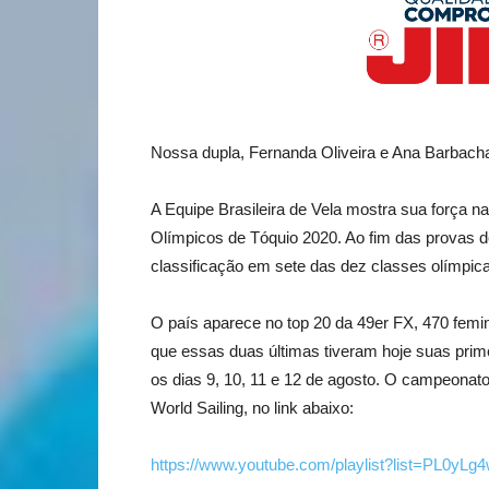
Nossa dupla, Fernanda Oliveira e Ana Barbacha
A Equipe Brasileira de Vela mostra sua força n
Olímpicos de Tóquio 2020. Ao fim das provas des
classificação em sete das dez classes olímpic
O país aparece no top 20 da 49er FX, 470 femin
que essas duas últimas tiveram hoje suas prim
os dias 9, 10, 11 e 12 de agosto. O campeonat
World Sailing, no link abaixo:
https://www.youtube.com/playlist?list=P