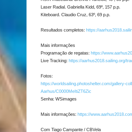
Laser Radial. Gabriella Kidd, 69º, 157 p.p.
Kiteboard. Claudio Cruz, 63º, 69 p.p.
Resultados completos:
https://aarhus2018.saili
Mais informações
Programação de regatas:
https://www.aarhus2
Live Tracking:
https://aarhus2018.sailing.org/tr
Fotos:
https://worldsailing.photoshelter.com/gallery-c
Aarhus/C0000MeItiZT6Zic
Senha: WSimages
Mais informações:
https://www.aarhus2018.co
Com Tiago Campante / CBVela