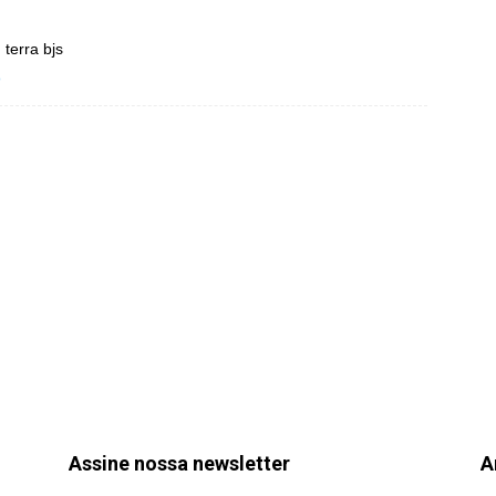
terra bjs
o
Assine nossa newsletter
A