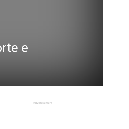
rte e
- Advertisement -