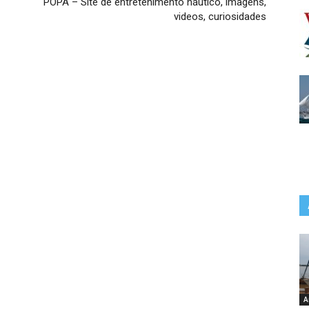
POPA – Site de entretenimento náutico, imagens,
videos, curiosidades
A