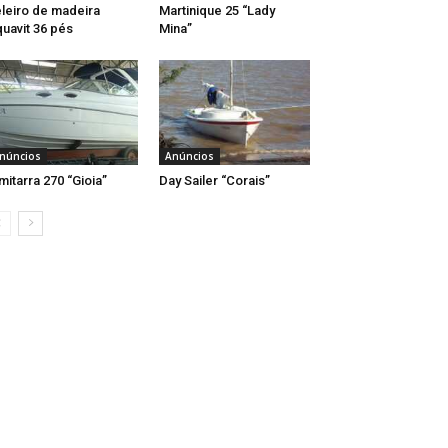
leiro de madeira
Martinique 25 “Lady
uavit 36 pés
Mina”
núncios
Anúncios
mitarra 270 “Gioia”
Day Sailer “Corais”