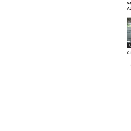
Ve
Aq
A
Ci