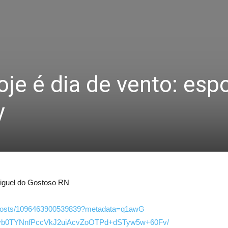
je é dia de vento: espo
y
Miguel do Gostoso RN
osts/
1096463900539839
?metadata=q1awG
b0TYNnfPccVk
J2uiAcvZoOTPd+d
STyw5w+60Fv/