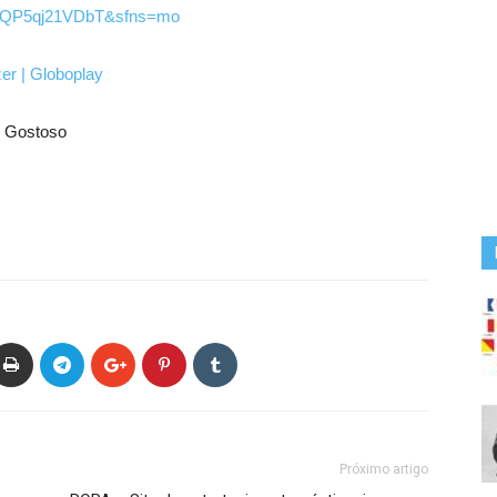
QP5qj21V
DbT&sfns=mo
zer | Globoplay
o Gostoso
Próximo artigo