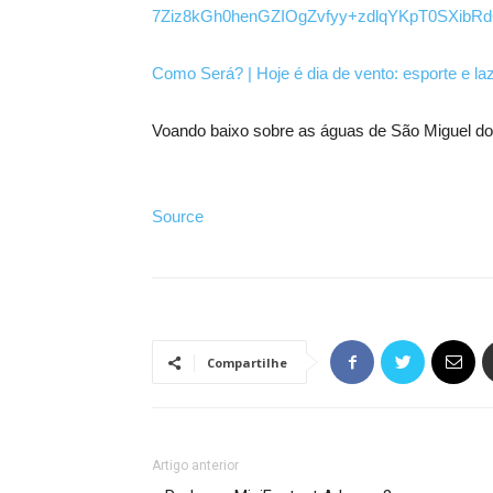
7Ziz8kGh0henGZIO
gZvfyy+zdlqYKpT
0SXibRd
Como Será? | Hoje é dia de vento: esporte e la
Voando baixo sobre as águas de São Miguel d
Source
Compartilhe
Artigo anterior