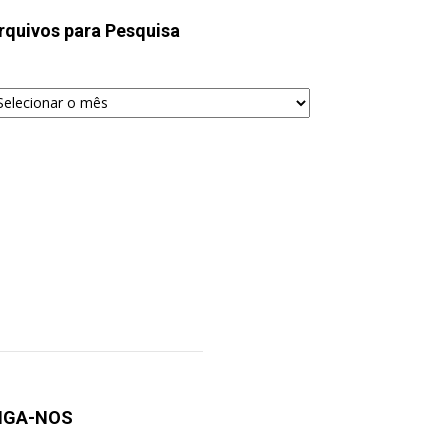
rquivos para Pesquisa
quivos
ra
squisa
IGA-NOS