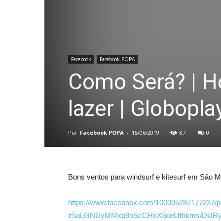
Facebook
Facebook POPA
Como Será? | Ho
lazer | Globopla
Por
Facebook POPA
-
15/06/2019
87
0
Bons ventos para windsurf e kitesurf em São 
https://
www.facebook.com
/
100005287177237/
p
z5aLGNDyMMxp9oS
cCHxX3deLtfhkms
/
DURy