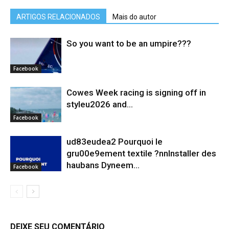
ARTIGOS RELACIONADOS
Mais do autor
So you want to be an umpire???
Facebook
Cowes Week racing is signing off in
styleu2026 and...
Facebook
ud83eudea2 Pourquoi le
gru00e9ement textile ?nnInstaller des
haubans Dyneem…
Facebook
DEIXE SEU COMENTÁRIO