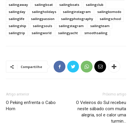
sailingaway
sailingboat
sailingboats
sailingclub
sailingday
sailingholidays
sailinginstagram
sailingkomodo
sailinglife
sailingpassion
sailingphotography
sailingschool
sailingship
sailingsouls
sailingstagram
sailingteam
sailingtrip
sailingworld
sailingyacht
smoothsailing
Compartilhe
Artigo anterior
Próximo artigo
O Peking enfrenta o Cabo
O Veleiros do Sul recebeu
Horn
neste sábado com muita
alegria, sol e calor uma
turmin…