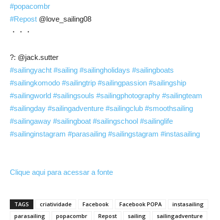
#popacombr
#Repost
@love_sailing08
・・・
?: @jack.sutter
#sailingyacht
#sailing
#sailingholidays
#sailingboats
#sailingkomodo
#sailingtrip
#sailingpassion
#sailingship
#sailingworld
#sailingsouls
#sailingphotography
#sailingteam
#sailingday
#sailingadventure
#sailingclub
#smoothsailing
#sailingaway
#sailingboat
#sailingschool
#sailinglife
#sailinginstagram
#parasailing
#sailingstagram
#instasailing
Clique aqui para acessar a fonte
TAGS
criatividade
Facebook
Facebook POPA
instasailing
parasailing
popacombr
Repost
sailing
sailingadventure