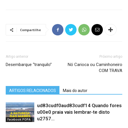
Compartilhe
Artigo anterior
Próximo artigo
Desembarque “tranquilo”
Nó Carioca ou Caminhoneiro
COM TRAVA
ARTIGOS RELACIONADOS
Mais do autor
ud83cudf0aud83cudf14 Quando fores
u00e0 praia vais lembrar-te disto
u2757…
Facebook POPA