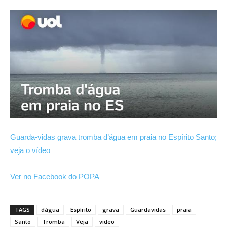
Guarda-vidas grava tromba d’água em praia no Espírito Santo;
veja o vídeo
Ver no Facebook do POPA
TAGS
dágua
Espírito
grava
Guardavidas
praia
Santo
Tromba
Veja
video