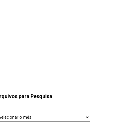
rquivos para Pesquisa
quivos
ra
squisa