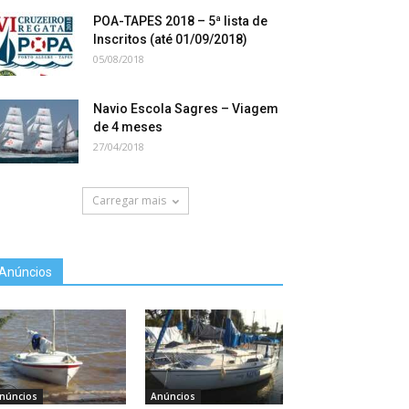
POA-TAPES 2018 – 5ª lista de
Inscritos (até 01/09/2018)
05/08/2018
Navio Escola Sagres – Viagem
de 4 meses
27/04/2018
Carregar mais
Anúncios
núncios
Anúncios