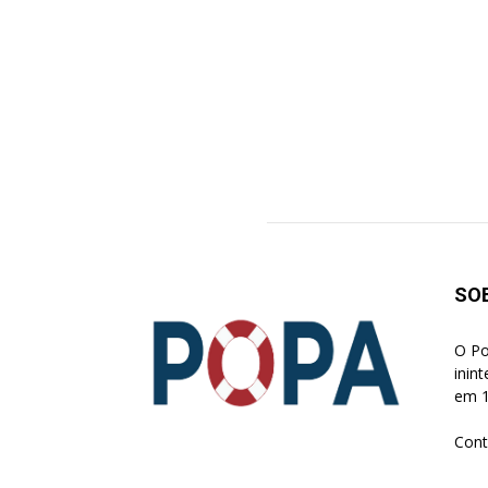
SO
O Po
inin
em 1
Cont