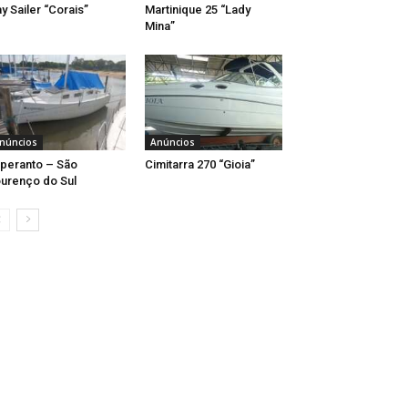
y Sailer “Corais”
Martinique 25 “Lady
Mina”
núncios
Anúncios
peranto – São
Cimitarra 270 “Gioia”
urenço do Sul