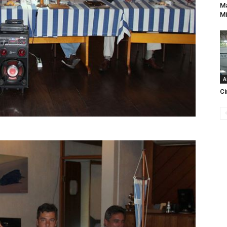
Ma
Mi
A
Ci