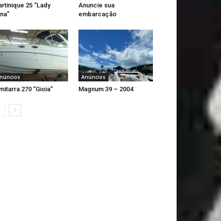
rtinique 25 “Lady
Anuncie sua
na”
embarcação
núncios
Anúncios
mitarra 270 “Gioia”
Magnum 39 – 2004