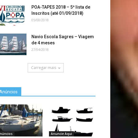
POA-TAPES 2018 – 5ª lista de
Inscritos (até 01/09/2018)
05/08/2018
Navio Escola Sagres – Viagem
de 4 meses
27/04/2018
Carregar mais
Anúncios
núncios
Anuncie Aqui