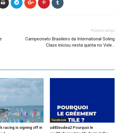
Próximo artigo
e
Campeonato Brasileiro da International Soling
Class iniciou nesta quinta no Vele…
Facebook
racing is signing off in
ud83eudea2 Pourquoi le