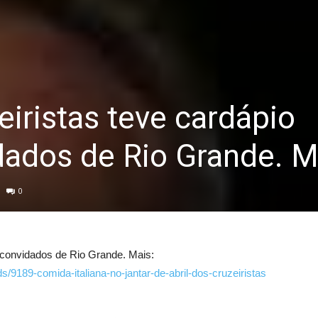
eiristas teve cardápio
idados de Rio Grande. M
0
e convidados de Rio Grande. Mais:
/9189-comida-italiana-no-jantar-de-abril-dos-cruzeiristas