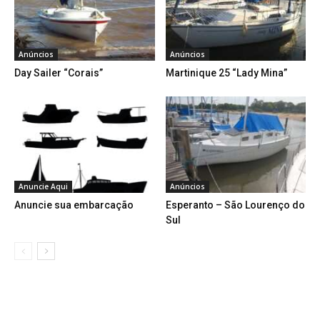
Anúncios
Anúncios
Day Sailer “Corais”
Martinique 25 “Lady Mina”
Anuncie Aqui
Anúncios
Anuncie sua embarcação
Esperanto – São Lourenço do
Sul