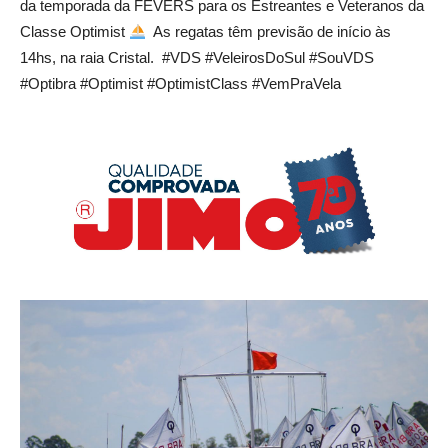
da temporada da FEVERS para os Estreantes e Veteranos da
Classe Optimist
⁣ ⁣ As regatas têm previsão de início às
14hs, na raia Cristal. ⁣ ⁣#VDS #VeleirosDoSul #SouVDS
#Optibra #Optimist #OptimistClass #VemPraVela