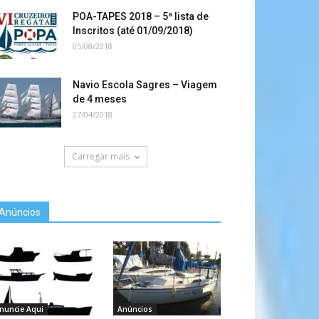
POA-TAPES 2018 – 5ª lista de
Inscritos (até 01/09/2018)
05/08/2018
Navio Escola Sagres – Viagem
de 4 meses
27/04/2018
Carregar mais
Anúncios
nuncie Aqui
Anúncios