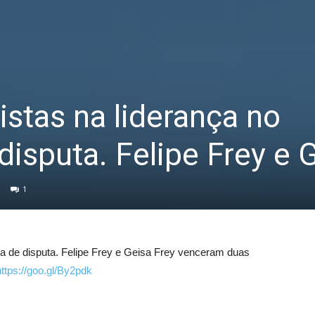
istas na liderança no
disputa. Felipe Frey e 
1
dia de disputa. Felipe Frey e Geisa Frey venceram duas
https://goo.gl/By2pdk