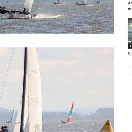
An
e
A
Ci