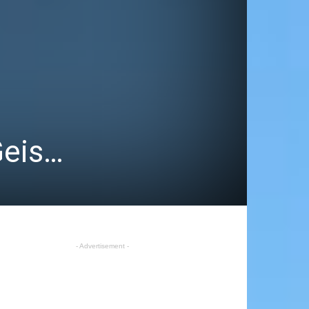
Geis…
- Advertisement -