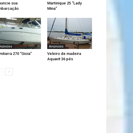
uncie sua
Martinique 25 “Lady
mbarcação
Mina”
núncios
Anúncios
mitarra 270 “Gioia”
Veleiro de madeira
Aquavit 36 pés