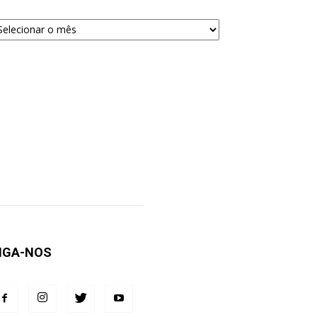
quivos
ra
squisa
IGA-NOS