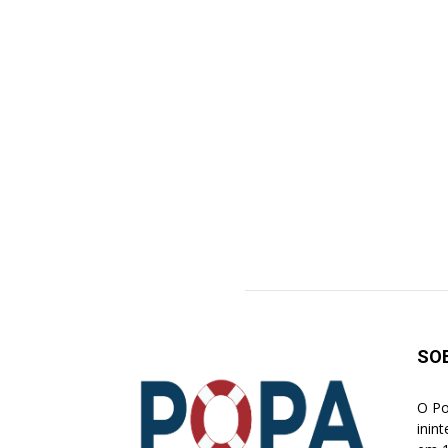
SO
O Po
inin