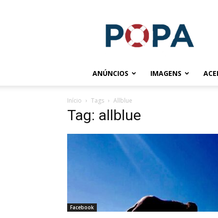
POPA.COM.BR
ANÚNCIOS
IMAGENS
ACE
Início
Tags
Allblue
Tag: allblue
Facebook