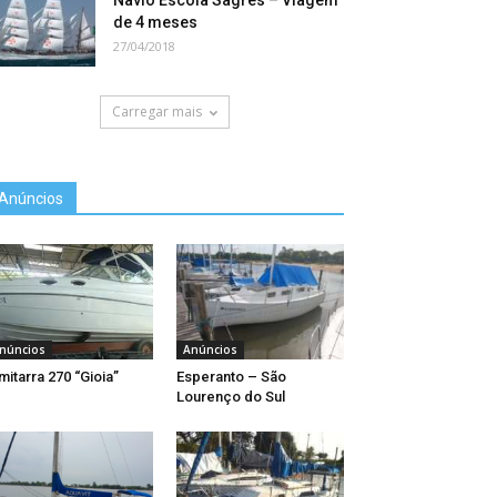
Navio Escola Sagres – Viagem
de 4 meses
27/04/2018
Carregar mais
Anúncios
núncios
Anúncios
mitarra 270 “Gioia”
Esperanto – São
Lourenço do Sul