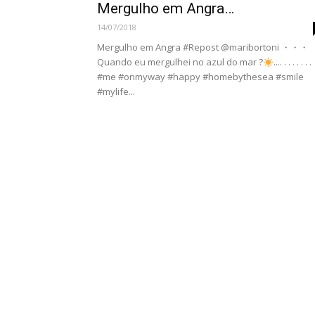
Mergulho em Angra…
14/07/2018
Mergulho em Angra #Repost @maribortoni ・・・
Quando eu mergulhei no azul do mar ?
.... . . . . . . .
#me #onmyway #happy #homebythesea #smile
#mylife...