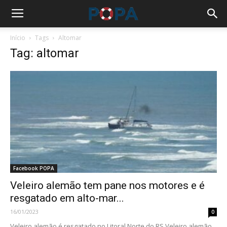
Início
Tags
Altomar
Tag: altomar
Facebook POPA
Veleiro alemão tem pane nos motores e é
resgatado em alto-mar...
16/01/2023
0
Veleiro alemão é resgatado no Litoral Norte do RS Veleiro alemão