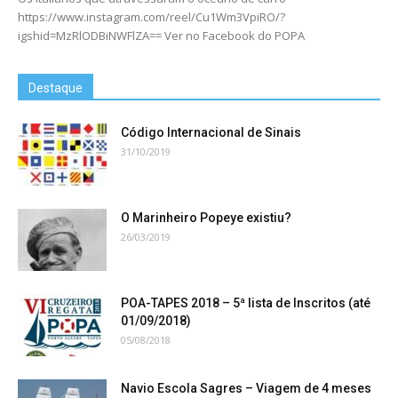
https://www.instagram.com/reel/Cu1Wm3VpiRO/?
igshid=MzRlODBiNWFlZA== Ver no Facebook do POPA
Destaque
Código Internacional de Sinais
31/10/2019
O Marinheiro Popeye existiu?
26/03/2019
POA-TAPES 2018 – 5ª lista de Inscritos (até
01/09/2018)
05/08/2018
Navio Escola Sagres – Viagem de 4 meses