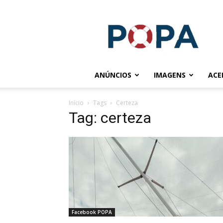
POPA.COM.BR
ANÚNCIOS
IMAGENS
ACE
Início
Tags
Certeza
Tag: certeza
Facebook POPA