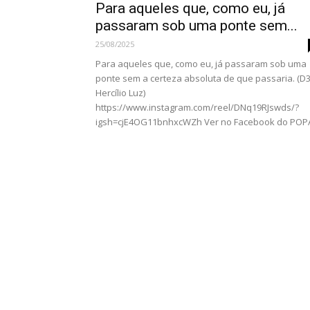
Para aqueles que, como eu, já
passaram sob uma ponte sem...
25/08/2025
Para aqueles que, como eu, já passaram sob uma
ponte sem a certeza absoluta de que passaria. (D3
Hercílio Luz)
https://www.instagram.com/reel/DNq19RJswds/?
igsh=cjE4OG11bnhxcWZh Ver no Facebook do POP