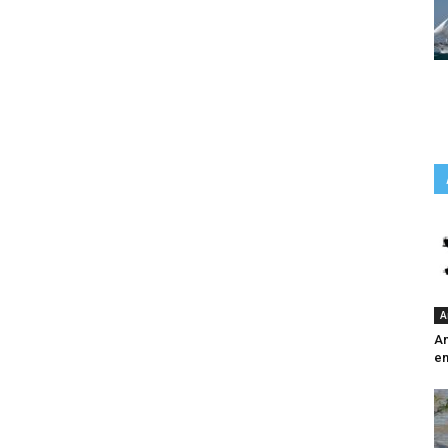
A
An
e