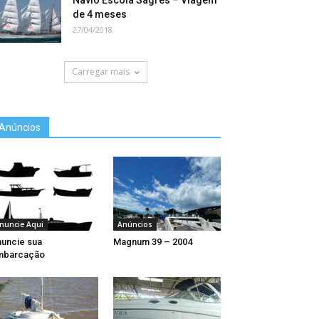
Navio Escola Sagres – Viagem
de 4 meses
27/04/2018
Carregar mais
Anúncios
nuncie Aqui
Anúncios
uncie sua
Magnum 39 – 2004
mbarcação