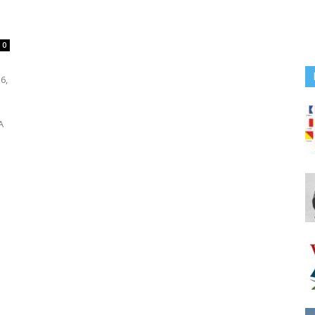
0
6,
A