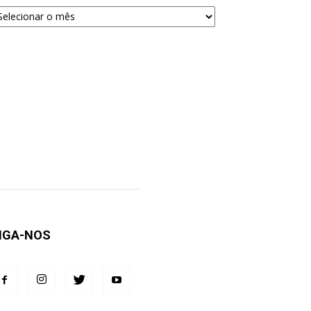
quivos
ra
squisa
IGA-NOS