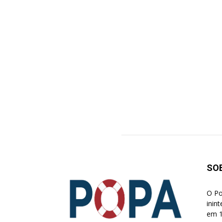
SO
O Po
inin
em 1