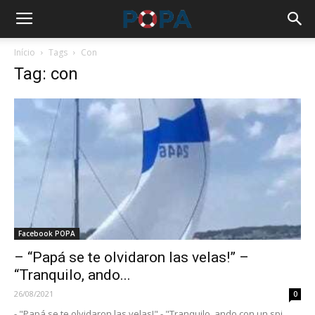
Início
Tags
Con
Tag: con
Facebook POPA
– “Papá se te olvidaron las velas!” –
“Tranquilo, ando...
26/08/2021
0
- "Papá se te olvidaron las velas!" - "Tranquilo, ando con un spi