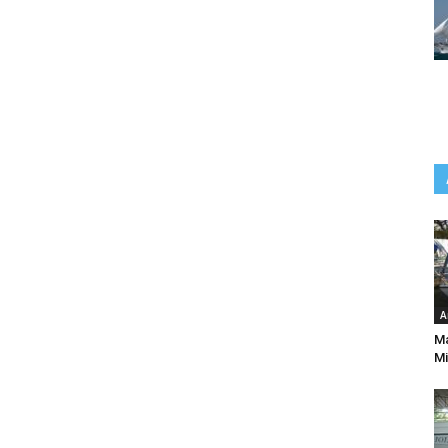
A
Ma
Mi