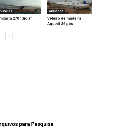
núncios
Anúncios
mitarra 270 “Gioia”
Veleiro de madeira
Aquavit 36 pés
rquivos para Pesquisa