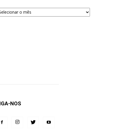
quivos
ra
squisa
IGA-NOS