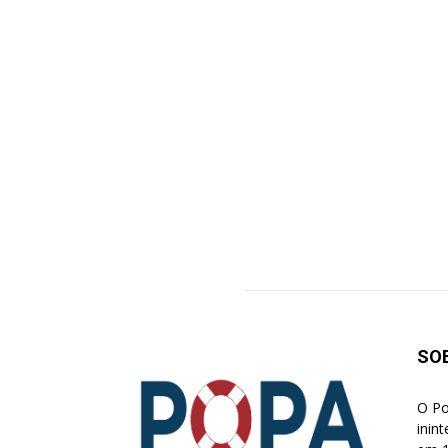
SO
O Po
inin