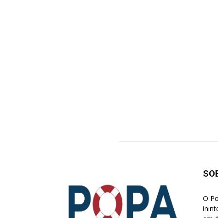
SO
O Po
inin