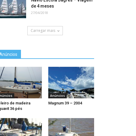
Navio Escola Sagres – Viagem
de 4 meses
27/04/2018
Carregar mais
Anúncios
núncios
Anúncios
leiro de madeira
Magnum 39 – 2004
uavit 36 pés