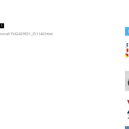
1
acional/1542429931_251140.html