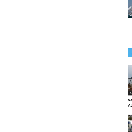
A
Ve
Aq