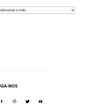
quivos
ra
squisa
IGA-NOS