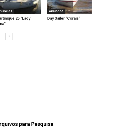
núncios
Anúncios
rtinique 25 “Lady
Day Sailer “Corais”
na”
rquivos para Pesquisa