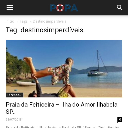
Início
Tags
Destinosimperdíveis
Tag: destinosimperdíveis
Facebook
Praia da Feiticeira – Ilha do Amor Ilhabela
SP…
21/07/2018
0
Praia da Feiticeira - Ilha do Amor Ilhabela SP #Repost @maribortoni