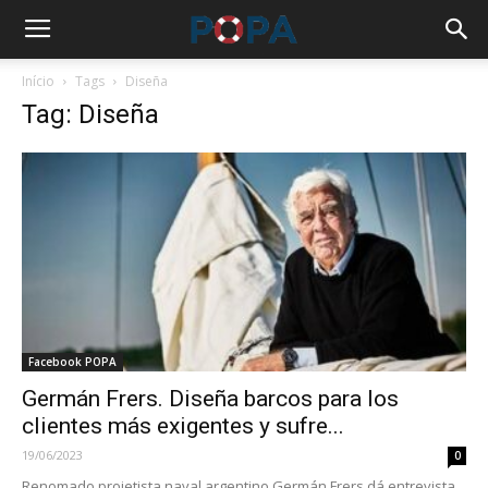
Início
Tags
Diseña
Tag: Diseña
Facebook POPA
Germán Frers. Diseña barcos para los
clientes más exigentes y sufre...
19/06/2023
0
Renomado projetista naval argentino Germán Frers dá entrevista