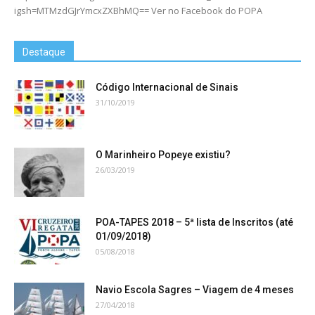
igsh=MTMzdGJrYmcxZXBhMQ== Ver no Facebook do POPA
Destaque
Código Internacional de Sinais
31/10/2019
O Marinheiro Popeye existiu?
26/03/2019
POA-TAPES 2018 – 5ª lista de Inscritos (até
01/09/2018)
05/08/2018
Navio Escola Sagres – Viagem de 4 meses
27/04/2018