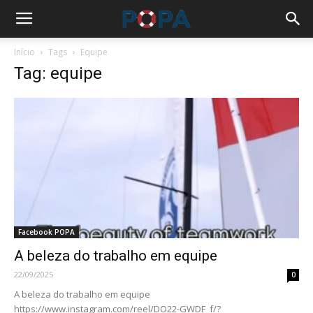
Início
Tags
Equipe
Tag: equipe
Facebook POPA
A beleza do trabalho em equipe
22/09/2025
0
A beleza do trabalho em equipe
https://www.instagram.com/reel/DO22-GWDF_f/?