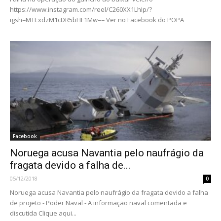
https://www.instagram.com/reel/C260XX1LhIp/?
igsh=MTExdzM1cDR5bHF1Mw== Ver no Facebook do POPA
Facebook
Noruega acusa Navantia pelo naufrágio da
fragata devido a falha de...
05/12/2018
0
Noruega acusa Navantia pelo naufrágio da fragata devido a falha
de projeto - Poder Naval - A informação naval comentada e
discutida Clique aqui...