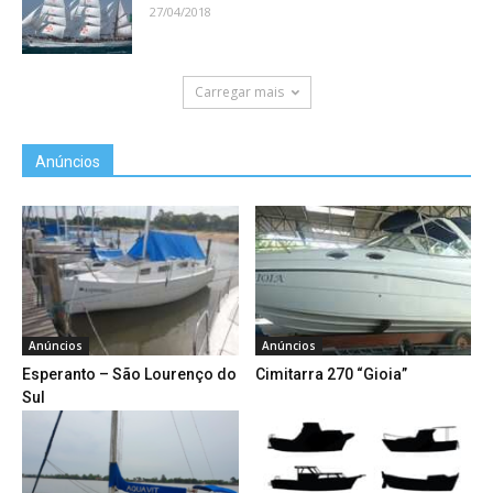
27/04/2018
Carregar mais
Anúncios
Anúncios
Anúncios
Esperanto – São Lourenço do
Cimitarra 270 “Gioia”
Sul