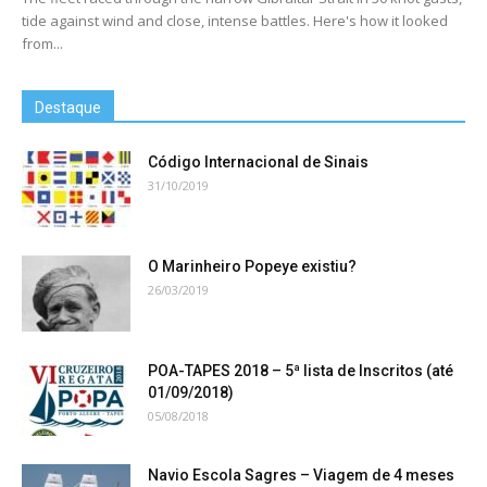
tide against wind and close, intense battles. Here's how it looked
from...
Destaque
Código Internacional de Sinais
31/10/2019
O Marinheiro Popeye existiu?
26/03/2019
POA-TAPES 2018 – 5ª lista de Inscritos (até
01/09/2018)
05/08/2018
Navio Escola Sagres – Viagem de 4 meses