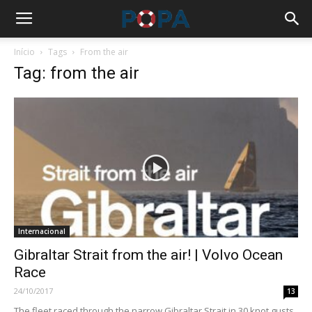
Início
Tags
From the air
Tag: from the air
Internacional
Gibraltar Strait from the air! | Volvo Ocean
Race
24/10/2017
13
The fleet raced through the narrow Gibraltar Strait in 30 knot gusts,