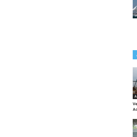
A
Ve
Aq