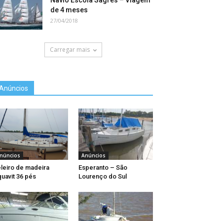
Navio Escola Sagres – Viagem
de 4 meses
27/04/2018
Carregar mais
Anúncios
núncios
Anúncios
leiro de madeira
Esperanto – São
uavit 36 pés
Lourenço do Sul