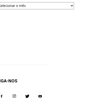
quivos
ra
squisa
IGA-NOS