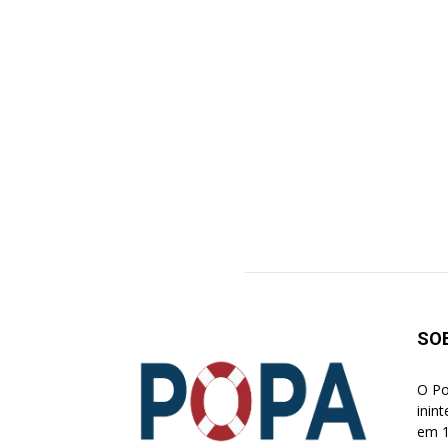
SO
O Po
inin
em 1