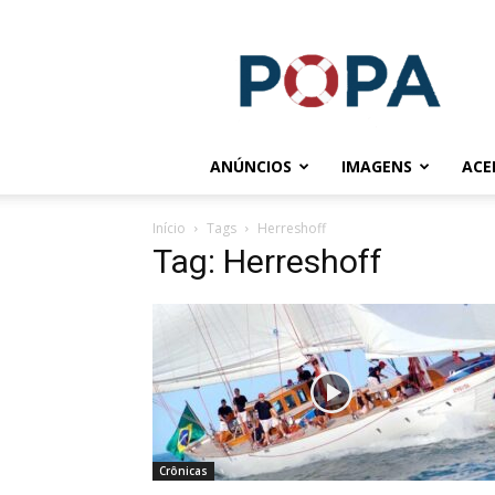
POPA.COM.BR
ANÚNCIOS
IMAGENS
ACE
Início
Tags
Herreshoff
Tag: Herreshoff
Crônicas