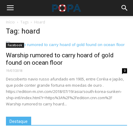
Início
Tags
Hoard
Tag: hoard
Facebook
Warship rumored to carry hoard of gold
found on ocean floor
19/07/2018
0
Descoberto navio russo afundado em 1905, entre Coréia e Japão,
que pode conter grande fortuna em moedas de ouro .
https://edition-m.cnn.com/2018/07/19/asia/south-korea-sunken-
ship-intl/index.html?r=https%3A%2F%2Fedition.cnn.com%2F
Warship rumored to carry hoard...
Destaque