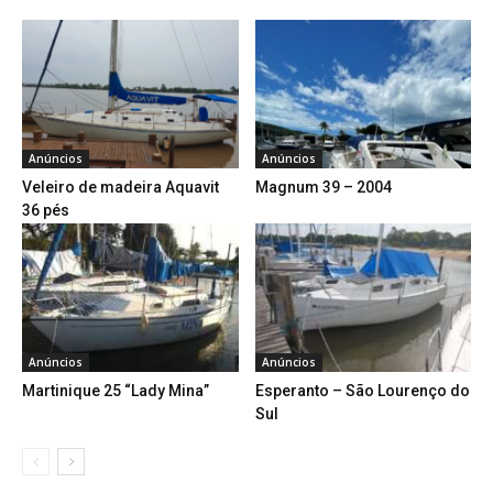
Anúncios
Anúncios
Veleiro de madeira Aquavit
Magnum 39 – 2004
36 pés
Anúncios
Anúncios
Martinique 25 “Lady Mina”
Esperanto – São Lourenço do
Sul