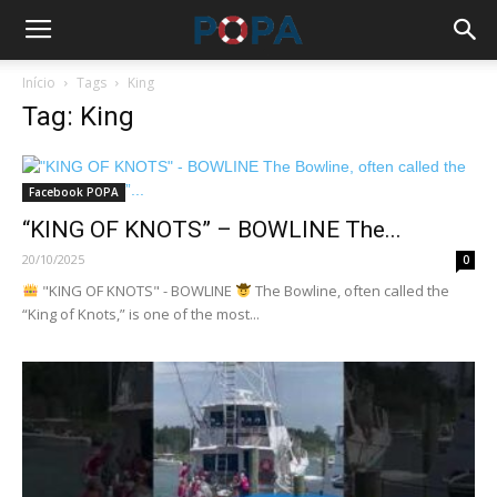
Início
Tags
King
Tag: King
Facebook POPA
“KING OF KNOTS” – BOWLINE The...
20/10/2025
0
"KING OF KNOTS" - BOWLINE
The Bowline, often called the
“King of Knots,” is one of the most...