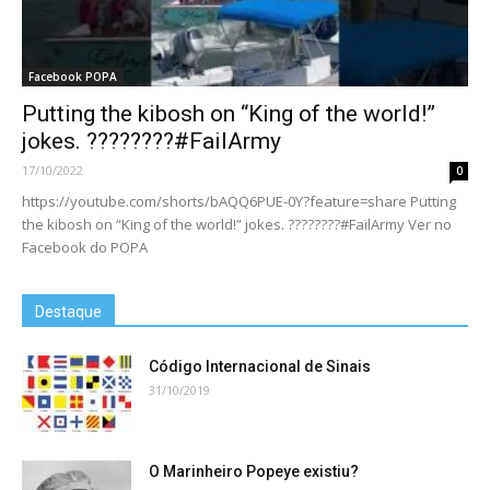
Facebook POPA
Putting the kibosh on “King of the world!”
jokes. ????️????#FailArmy
17/10/2022
0
https://youtube.com/shorts/bAQQ6PUE-0Y?feature=share Putting
the kibosh on “King of the world!” jokes. ????️????#FailArmy Ver no
Facebook do POPA
Destaque
Código Internacional de Sinais
31/10/2019
O Marinheiro Popeye existiu?