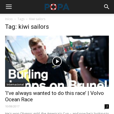
Início
Tags
Kiwi sailors
Tag: kiwi sailors
Internacional
‘I’ve always wanted to do this race’ | Volvo
Ocean Race
10/08/2017
2
He's won Olympic gold, the America's Cup – and now he's looking to