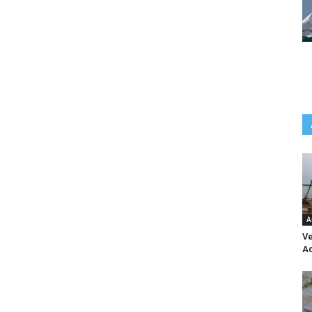
A
Ve
Aq