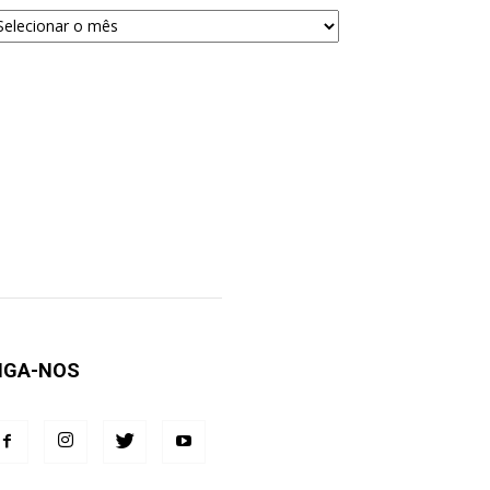
quivos
ra
squisa
IGA-NOS