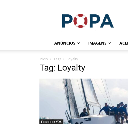
POPA.COM.BR
ANÚNCIOS
IMAGENS
ACE
Início
Tags
Loyalty
Tag: Loyalty
Facebook VDS