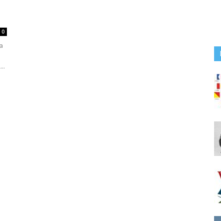
0
 a
..