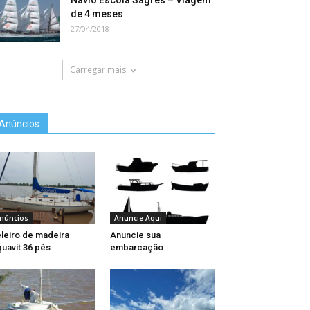
Navio Escola Sagres – Viagem
de 4 meses
27/04/2018
Carregar mais
Anúncios
núncios
Anuncie Aqui
leiro de madeira
Anuncie sua
uavit 36 pés
embarcação