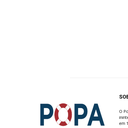
SO
O Po
inin
em 1