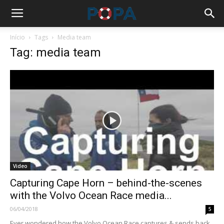
Início
Tags
Media team
Tag: media team
Video
Capturing Cape Horn – behind-the-scenes
with the Volvo Ocean Race media...
06/04/2018
5
Ever wondered how the Volvo Ocean Race captures & sends back