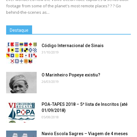
footage from some of the planet's most remote places? ? ? Go
behind-the-scenes as...
Destaque
Código Internacional de Sinais
31/10/2019
O Marinheiro Popeye existiu?
26/03/2019
POA-TAPES 2018 – 5ª lista de Inscritos (até
01/09/2018)
05/08/2018
Navio Escola Sagres – Viagem de 4 meses