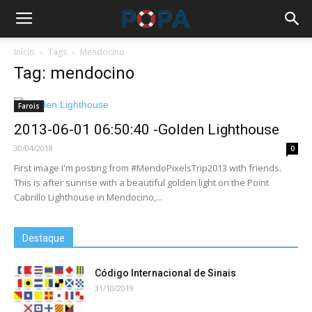
Início
Tags
Mendocino
Tag: mendocino
Farois
2013-06-01 06:50:40 -Golden Lighthouse
30/04/2018
0
First image I'm posting from #MendoPixelsTrip2013 with friends.
This is after sunrise with a beautiful golden light on the Point
Cabrillo Lighthouse in Mendocino,...
Destaque
Código Internacional de Sinais
31/10/2019