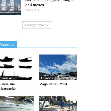
Navio Escola Sagres – Viagem
de 4 meses
27/04/2018
Carregar mais
Anúncios
nuncie Aqui
Anúncios
uncie sua
Magnum 39 – 2004
mbarcação