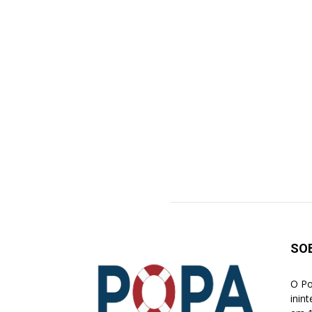
SO
O Po
inin