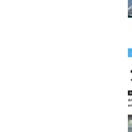
A
An
e