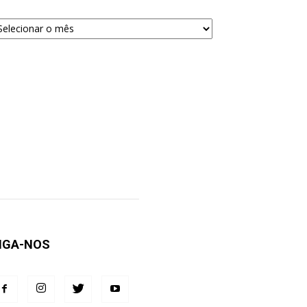
quivos
ra
squisa
IGA-NOS